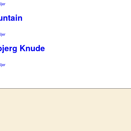
ljer
untain
ljer
bjerg Knude
ljer