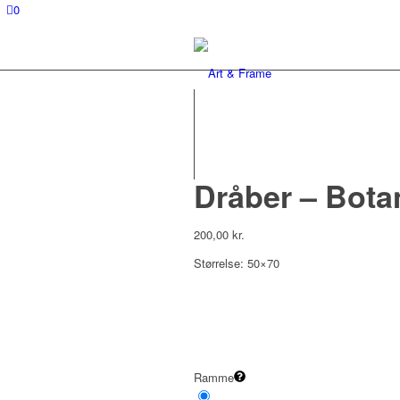
0
Dråber – Botan
200,00
kr.
Størrelse: 50×70
Ramme