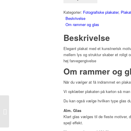
Kategorier:
Fotografiske plakater
,
Plaka
Beskrivelse
Om rammer og glas
Beskrivelse
Elegant plakat med et kunstnerisk moti
mellem lys og struktur skaber et roligt 
høj farvegengivelse
Om rammer og g
Når du vælger at få indrammet en plakat
Vi opklæber plakaten på karton så man u
Du kan også vælge hvilken type glas du 
Alm. Glas
Dråber – kaktus 1
Klart glas vælges til de fleste motiver, 
spejl effekt.