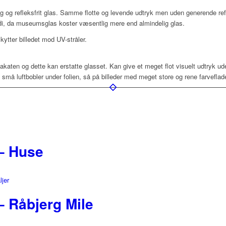
ig og refleksfrit glas. Samme flotte og levende udtryk men uden generende refl
rdi, da museumsglas koster væsentlig mere end almindelig glas.
ytter billedet mod UV-stråler.
lakaten og dette kan erstatte glasset. Kan give et meget flot visuelt udtryk u
å luftbobler under folien, så på billeder med meget store og rene farveflad
– Huse
ljer
– Råbjerg Mile