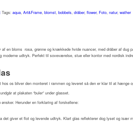
t
Tags:
aqua
,
Art&Frame
,
blomst
,
bobbels
,
dråber
,
flower
,
Foto
,
natur
,
wather
v af en bloms rosa, grønne og knækkede hvide nuancer, med dråber af dug på
og moderne udtryk. Perfekt til soveværelse, stue eller kontor med nordisk indr
las
 hos os bliver den monteret i rammen og leveret så den er klar til at hænge o
ndgår at plakaten “buler” under glasset.
ønsker. Herunder en forklaring af forskellene:
da det giver et flot og levende udtryk. Klart glas reflekterer dog lyset og især