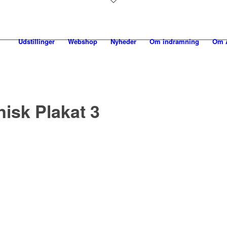
Udstillinger
Webshop
Nyheder
Om indramning
Om A
isk Plakat 3