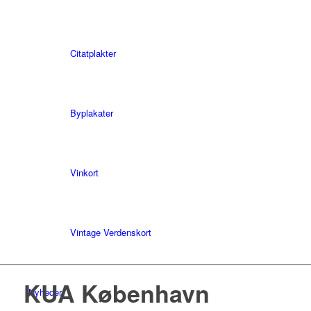
Citatplakter
Byplakater
Vinkort
Vintage Verdenskort
KUA København
Nyheder