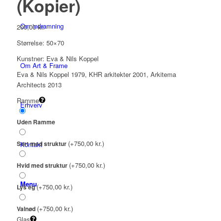
(Kopier)
Om indramning
200,00
kr.
Størrelse: 50×70
Kunstner: Eva & Nils Koppel
Om Art & Frame
Eva & Nils Koppel 1979, KHR arkitekter 2001, Arkitema
Architects 2013
Ramme
Erhverv
Uden Ramme
(+750,00 kr.)
Kontakt
Sort med struktur
(+750,00 kr.)
Hvid med struktur
Menu
(+750,00 kr.)
Lys eg
(+750,00 kr.)
Valnød
Glas