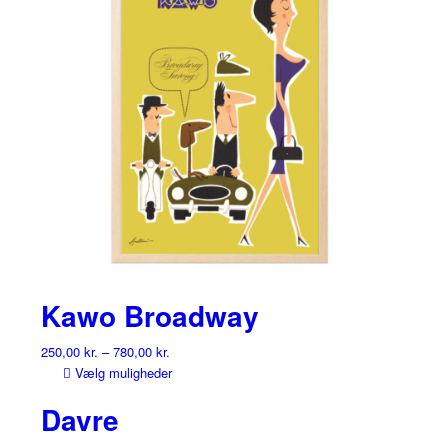
Kawo Broadway
250,00
kr.
–
780,00
kr.
Dette
Vælg muligheder
vare
Davre
har
flere