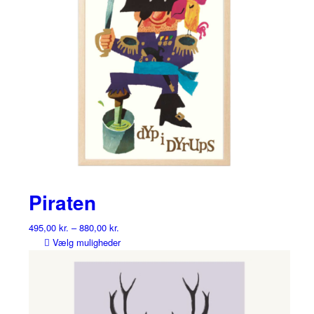
Piraten
495,00
kr.
–
880,00
kr.
Dette
Vælg muligheder
vare
har
flere
varianter.