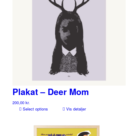
Mulighederne
kan
vælges
på
varesiden
Plakat – Deer Mom
200,00
kr.
Select options
Vis detaljer