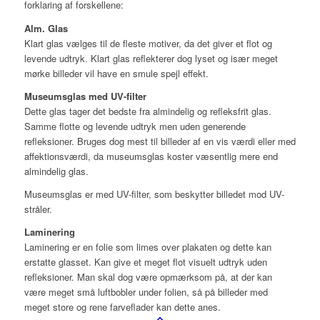
forklaring af forskellene:
Alm. Glas
Klart glas vælges til de fleste motiver, da det giver et flot og
levende udtryk. Klart glas reflekterer dog lyset og især meget
mørke billeder vil have en smule spejl effekt.
Museumsglas med UV-filter
Dette glas tager det bedste fra almindelig og refleksfrit glas.
Samme flotte og levende udtryk men uden generende
refleksioner. Bruges dog mest til billeder af en vis værdi eller med
affektionsværdi, da museumsglas koster væsentlig mere end
almindelig glas.
Museumsglas er med UV-filter, som beskytter billedet mod UV-
stråler.
Laminering
Laminering er en folie som limes over plakaten og dette kan
erstatte glasset. Kan give et meget flot visuelt udtryk uden
refleksioner. Man skal dog være opmærksom på, at der kan
være meget små luftbobler under folien, så på billeder med
meget store og rene farveflader kan dette anes.