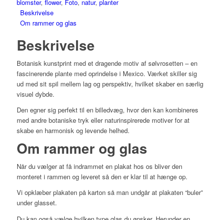
blomster
,
flower
,
Foto
,
natur
,
planter
Beskrivelse
Om rammer og glas
Beskrivelse
Botanisk kunstprint med et dragende motiv af sølvrosetten – en
fascinerende plante med oprindelse i Mexico. Værket skiller sig
ud med sit spil mellem lag og perspektiv, hvilket skaber en særlig
visuel dybde.
Den egner sig perfekt til en billedvæg, hvor den kan kombineres
med andre botaniske tryk eller naturinspirerede motiver for at
skabe en harmonisk og levende helhed.
Om rammer og glas
Når du vælger at få indrammet en plakat hos os bliver den
monteret i rammen og leveret så den er klar til at hænge op.
Vi opklæber plakaten på karton så man undgår at plakaten “buler”
under glasset.
Du kan også vælge hvilken type glas du ønsker. Herunder en