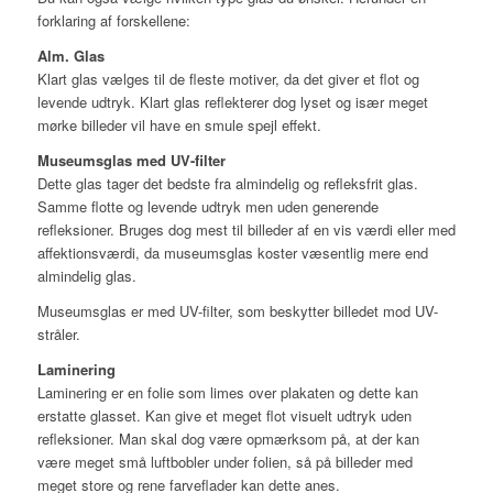
forklaring af forskellene:
Alm. Glas
Klart glas vælges til de fleste motiver, da det giver et flot og
levende udtryk. Klart glas reflekterer dog lyset og især meget
mørke billeder vil have en smule spejl effekt.
Museumsglas med UV-filter
Dette glas tager det bedste fra almindelig og refleksfrit glas.
Samme flotte og levende udtryk men uden generende
refleksioner. Bruges dog mest til billeder af en vis værdi eller med
affektionsværdi, da museumsglas koster væsentlig mere end
almindelig glas.
Museumsglas er med UV-filter, som beskytter billedet mod UV-
stråler.
Laminering
Laminering er en folie som limes over plakaten og dette kan
erstatte glasset. Kan give et meget flot visuelt udtryk uden
refleksioner. Man skal dog være opmærksom på, at der kan
være meget små luftbobler under folien, så på billeder med
meget store og rene farveflader kan dette anes.