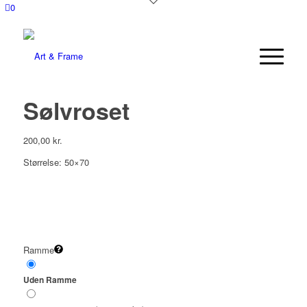
0
Sølvroset
200,00
kr.
Størrelse: 50×70
Ramme
Uden Ramme