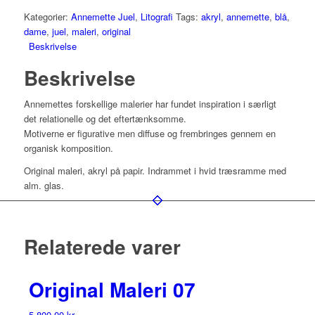
Kategorier:
Annemette Juel
,
Litografi
Tags:
akryl
,
annemette
,
blå
,
dame
,
juel
,
maleri
,
original
Beskrivelse
Beskrivelse
Annemettes forskellige malerier har fundet inspiration i særligt
det relationelle og det eftertænksomme.
Motiverne er figurative men diffuse og frembringes gennem en
organisk komposition.
Original maleri, akryl på papir. Indrammet i hvid træsramme med
alm. glas.
Relaterede varer
Original Maleri 07
5.800,00
kr.