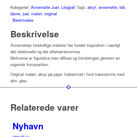
Kategorier:
Annemette Juel
,
Litografi
Tags:
akryl
,
annemette
,
blå
,
dame
,
juel
,
maleri
,
original
Beskrivelse
Beskrivelse
Annemettes forskellige malerier har fundet inspiration i særligt
det relationelle og det eftertænksomme.
Motiverne er figurative men diffuse og frembringes gennem en
organisk komposition.
Original maleri, akryl på papir. Indrammet i hvid træsramme med
alm. glas.
Relaterede varer
Nyhavn
200,00
kr.