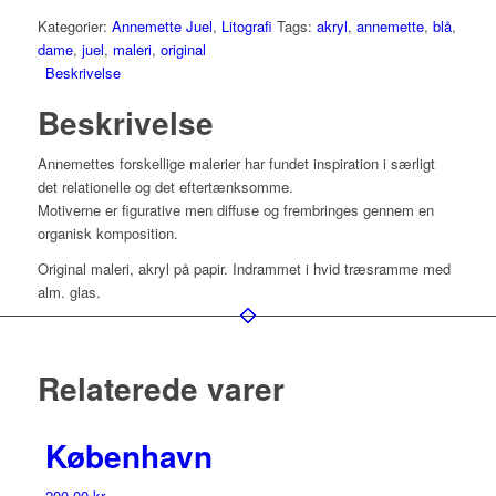
Kategorier:
Annemette Juel
,
Litografi
Tags:
akryl
,
annemette
,
blå
,
dame
,
juel
,
maleri
,
original
Beskrivelse
Beskrivelse
Annemettes forskellige malerier har fundet inspiration i særligt
det relationelle og det eftertænksomme.
Motiverne er figurative men diffuse og frembringes gennem en
organisk komposition.
Original maleri, akryl på papir. Indrammet i hvid træsramme med
alm. glas.
Relaterede varer
København
200,00
kr.